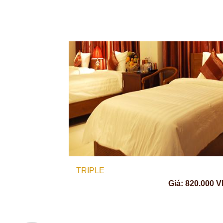
TRIPLE
á: 520.000 VNĐ
Giá: 820.000 