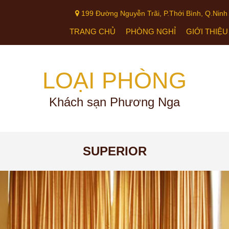
199 Đường Nguyễn Trãi, P.Thới Bình, Q.Ninh
TRANG CHỦ
PHÒNG NGHỈ
GIỚI THIỆU
LOẠI PHÒNG
Khách sạn Phương Nga
SUPERIOR